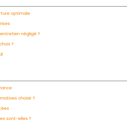
rture optimale
rises
’entretien négligé ?
choix ?
al
urance
natives choisir ?
ptées
les sont-elles ?