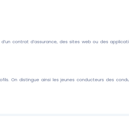
e d’un contrat d’assurance, des sites web ou des applicat
ofils. On distingue ainsi les jeunes conducteurs des con
réflexe de comparer les offres d’assurance avant de faire vot